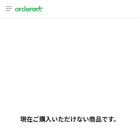
言語
通貨
sh
어
語
(简体)
現在ご購入いただけない商品です。