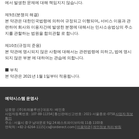
에서 발생한 문제에 대해 책임지지 않습니다.
제9조(분쟁의 해결)
본 약관은 대한민국법령에 의하여 규정되고 이행되며, 서비스 이용과 관
련하여 회사와 이용자간에 발생한 분쟁에 대해서는 민사소송법상의 주소
지를 관할하는 법원을 합의관할 로 합니다.
제10조(규정의 준용)
본 약관에 명시되지 않은 사항에 대해서는 관련법령에 의하고, 법에 명시
되지 않은 부분 에 대하여는 관습에 의합니다.
■ 부칙
본 약관은 2021년 1월 1일부터 적용됩니다.
예약시스템 운영사
상호명 : (주)트래볼루션 | 대표자 : 배인호
사업자등록번호 : 107-88-11354 | 통신판매신고번호 : 2021-서울종로-0758
사업자 정보
확인
주소 : 서울시 중구 남대문로 9길 24 패스트파이브타워 11층 1103호
연락처 : +82-2-6264-1115 | cs@orderect.com |
이용약관
|
개인정보 처리 방침