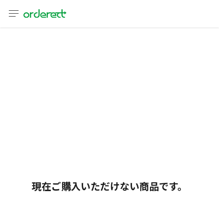
言語
通貨
sh
어
語
(简体)
文 (台灣)
現在ご購入いただけない商品です。