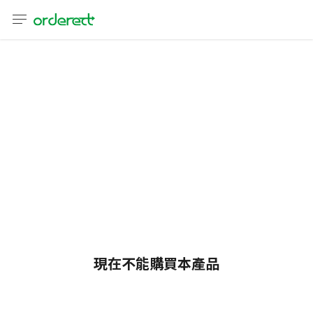
語言
通話
sh
어
語
(简体)
文 (台灣)
現在不能購買本產品