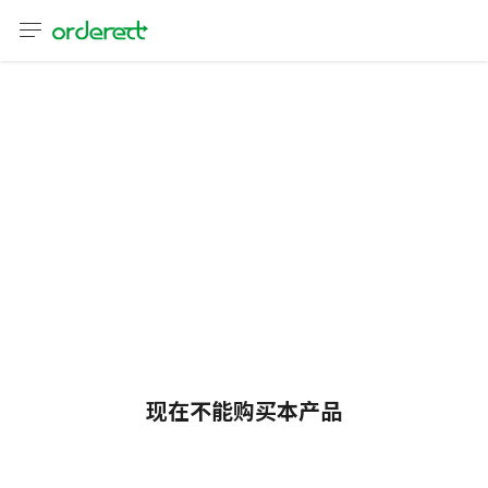
语言
通话
sh
어
語
(简体)
文 (台灣)
现在不能购买本产品