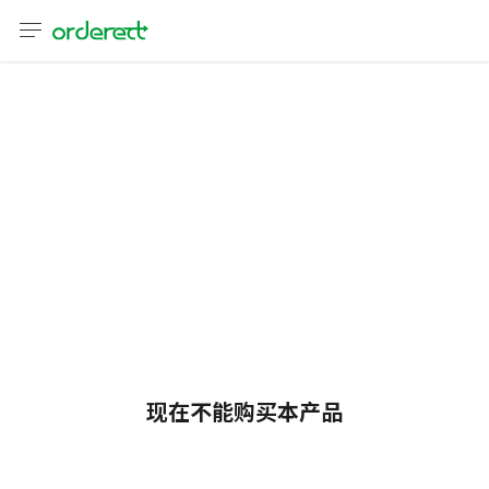
语言
通话
sh
어
語
(简体)
文 (台灣)
现在不能购买本产品