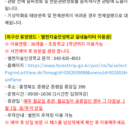
- 관람 전에 날씨정보 및 천문관련정보를 습득하시면 관람에 도움이
됩니다.
- 기상악화로 태양관측 및 천체관측이 어려운 경우 천체설명으로 대
체됩니다.
[좌구산 휴양랜드 - 별천지숲인성학교 실내놀이터 이용권]
※ 이용연령 : 36개월 ~ 초등학교 1학년까지 이용가능
※ 사전예약 후 방문을 권장 합니다.
- 별천지숲인성학교 문의 : 043-835-4503
- 홈페이지 :
https://www.foresttrip.go.kr/pot/rm/fa/select
PrgrmListView.do?hmpgId=ID02030089&menuId=002003#r
unParse
- 주소 : 충청북도 증평군 증평읍 종암길 399
- 운영시간 : 09:00~16:00 (1시간전 입장마감)
- 휴관일 :
매주 월요일 휴관, 월요일이 공휴일인 경우 그 다음날, 1
월 1일, 설/추석 당일
- 주차안내 : 별천지 주차장 이용 가능
※ 예약 후 당일 방문 시 패스를 담당자에게 확인 후 이용해주세요.