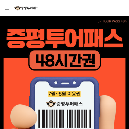
언어
통화
sh
어
語
(简体)