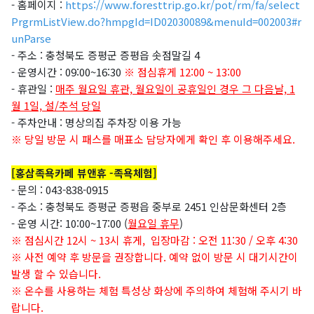
- 홈페이지 :
https://www.foresttrip.go.kr/pot/rm/fa/select
PrgrmListView.do?hmpgId=ID02030089&menuId=002003#r
unParse
- 주소 : 충청북도 증평군 증평읍 솟점말길 4
- 운영시간 : 09:00~16:30
※ 점심휴게 12:00 ~ 13:00
- 휴관일 :
매주 월요일 휴관, 월요일이 공휴일인 경우 그 다음날, 1
월 1일, 설/추석 당일
- 주차안내 : 명상의집 주차장 이용 가능
※ 당일 방문 시 패스를 매표소 담당자에게 확인 후 이용해주세요.
[홍삼족욕카페 뷰앤휴 -족욕체험]
- 문의 : 043-838-0915
- 주소 : 충청북도 증평군 증평읍 중부로 2451 인삼문화센터 2층
- 운영 시간:
10:00~17:00 (
월요일 휴무
)
※ 점심시간 12시 ~ 13시 휴게,
입장마감 : 오전 11:30 / 오후 4:30
※
사전 예약 후 방문을 권장합니다. 예약 없이 방문 시 대기시간이
발생 할 수 있습니다.
※
온수를 사용하는 체험 특성상 화상에 주의하여 체험해 주시기 바
랍니다.