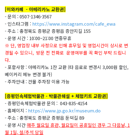
[이와카페 - 아메리카노 교환권]
- 문의 :
0507-1346-3567
- 인스타그램 :
https://www.instagram.com/cafe_ewa
- 주소 : 충청북도 증평군 증평읍 증안지길 155
- 운영 시간 :
10:00~21:00 연중무휴
※ 단, 영업장 내부 사정으로 인해 휴무일 및 영업시간이 상시로 변
경될 수 있으니,
방문 전 전화로 운영여부를 꼭 확인 부탁 드립니
다.
- 포함사항 :
아메리카노 1잔 교환 (타 음료로 변경시 3,000원 할인,
베이커리 메뉴 변경 불가)
- 주차안내 : 건물 주차장 이용 가능
[증평민속체험박물관 - 박물관해설 + 체험키트 교환권]
- 증평민속체험박물관 문의 : 043-835-4154
- 홈페이지 :
https://www.jp.go.kr/museum.do
- 주소 : 충청북도 증평군 증평읍 둔덕길 89
- 운영 시간
매주 월요일 휴관, 월요일이 공휴일인 경우 그 다음날, 1
월 1일, 설/추석 당일