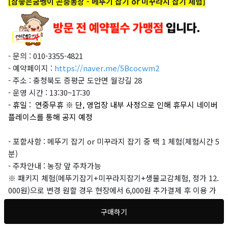
[참좋은굼벵이 곤충농장 - 메뚜기 잡기 or 미꾸라지 잡기 체험]
- 문의 :
010-3355-4821
- 예약페이지 :
https://naver.me/5Bcocwm2
- 주소 : 충청북도 증평군 도안면 월강길 28
- 운영 시간 :
13:30~17:30
- 휴일 :
연중무휴 ※ 단, 영업장 내부 사정으로 인해 휴무시 네이버
플레이스를 통해 공지 예정
- 포함사항 :
메뚜기 잡기 or 미꾸라지 잡기 중 택 1 체험
(체험시간 5
분)
- 주차안내 : 농장 앞 주차가능
※ 패키지 체험(메뚜기잡기+미꾸라지잡기+생물교감체험, 정가 12.
000원)으로 변경 원할 경우
현장에서 6,000원 추가결제 후 이용 가
능
구매하기