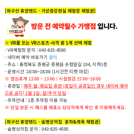
[좌구산 휴양랜드 - 가상증강현실 체험장 체험권]
※
VR룸 또는 VR스포츠·사격 중 1개 선택 체험
- VR체험장 문의 : 043-835-4580
- 네이버 예약 바로가기
클릭
- 주소 : 충청북도 증평군 증평읍 솟점말길 104, 지하1층
- 운영시간 :10:00~18:00 (1시간전 티켓 마감)
※ 점심휴게 12:00 ~ 13:00 / 시설점검 15:00~16:00
- 휴관일 :
매주 월, 화요일 휴관 (휴일이 공휴일인 경우 네이버 예약
으로 공지) 1월 1일, 설/추석 당일
- 주차안내 : 1층 주차장 이용 가능
※ 당일 방문 시 패스를 매표소 담당자에게 확인 후 이용해주세요.
[좌구산 휴양랜드 - 숲명상의집 꽃차&족욕 체험권]
- 숲명상의집 문의 :
043-835-4595