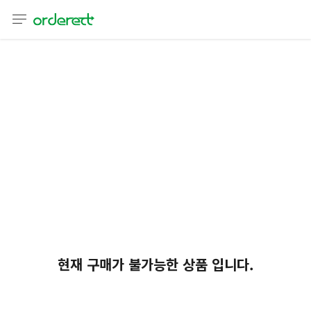
언어
통화
sh
어
語
(简体)
文 (台灣)
현재 구매가 불가능한 상품 입니다.