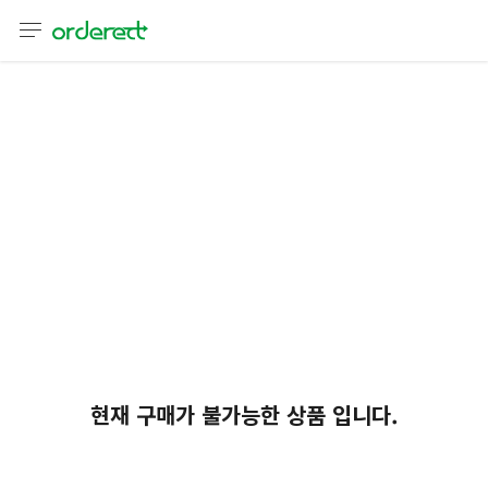
언어
통화
sh
어
語
(简体)
文 (台灣)
현재 구매가 불가능한 상품 입니다.